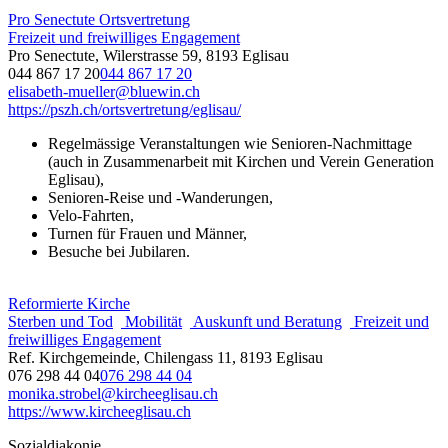
Pro Senectute Ortsvertretung
Freizeit und freiwilliges Engagement
Pro Senectute, Wilerstrasse 59, 8193 Eglisau
044 867 17 20
044 867 17 20
elisabeth-mueller@bluewin.ch
https://pszh.ch/ortsvertretung/eglisau/
Regelmässige Veranstaltungen wie Senioren-Nachmittage
(auch in Zusammenarbeit mit Kirchen und Verein Generation
Eglisau),
Senioren-Reise und -Wanderungen,
Velo-Fahrten,
Turnen für Frauen und Männer,
Besuche bei Jubilaren.
Reformierte Kirche
Sterben und Tod
Mobilität
Auskunft und Beratung
Freizeit und
freiwilliges Engagement
Ref. Kirchgemeinde, Chilengass 11, 8193 Eglisau
076 298 44 04
076 298 44 04
monika.strobel@kircheeglisau.ch
https://www.kircheeglisau.ch
Sozialdiakonie